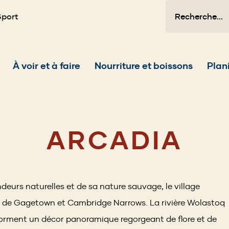
Recherche
Sport
Main
À voir et à faire
Nourriture et boissons
Plani
navigation
ARCADIA
eurs naturelles et de sa nature sauvage, le village
es de Gagetown et Cambridge Narrows. La rivière Wolastoq
orment un décor panoramique regorgeant de flore et de