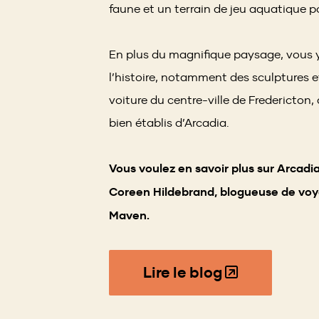
faune et un terrain de jeu aquatique p
En plus du magnifique paysage, vous y
l’histoire, notamment des sculptures 
voiture du centre-ville de Fredericton,
bien établis d’Arcadia.
Vous voulez en savoir plus sur Arcad
Coreen Hildebrand, blogueuse de vo
Maven.
Lire le blog
(Opens
in
a