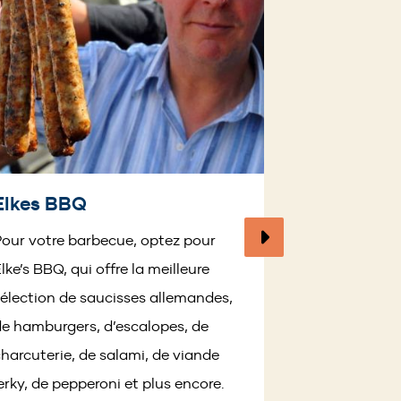
Elkes BBQ
Page
our votre barbecue, optez pour
suivante
lke’s BBQ, qui offre la meilleure
élection de saucisses allemandes,
e hamburgers, d’escalopes, de
harcuterie, de salami, de viande
erky, de pepperoni et plus encore.