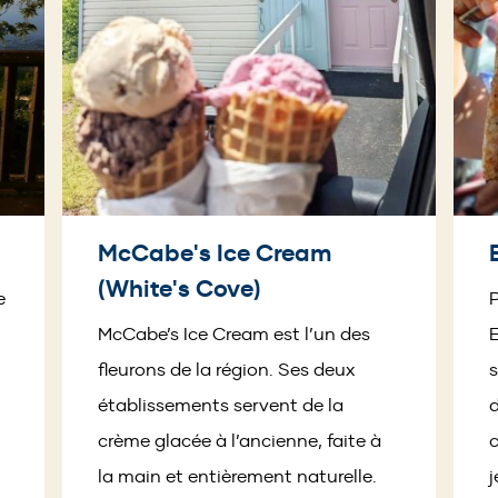
McCabe's Ice Cream
(White's Cove)
e
P
Pagination
McCabe’s Ice Cream est l’un des
E
fleurons de la région. Ses deux
s
établissements servent de la
d
crème glacée à l’ancienne, faite à
c
la main et entièrement naturelle.
j