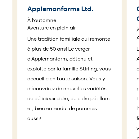
Applemanfarms Ltd.
À l’automne
Aventure en plein air
Pagination
A
Une tradition familiale qui remonte
à plus de 50 ans! Le verger
L
d’Applemanfarm, détenu et
A
exploité par la famille Stirling, vous
d
accueille en toute saison. Vous y
n
découvrirez de nouvelles variétés
p
de délicieux cidre, de cidre pétillant
L
et, bien entendu, de pommes
l
aussi!
f
v