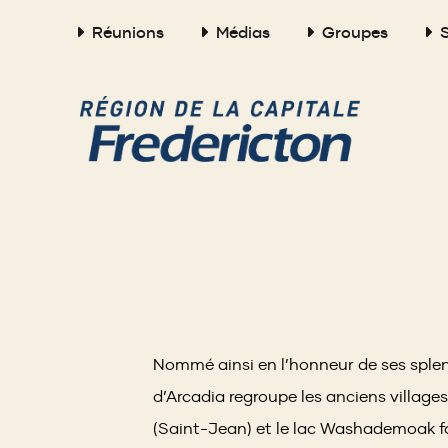
Header
Aller
Skip
Skip
Réunions
Médias
Groupes
au
to
to
contenu
main
footer
menu
principal
menu
Nommé ainsi en l’honneur de ses splend
d’Arcadia regroupe les anciens villag
(Saint-Jean) et le lac Washademoak f