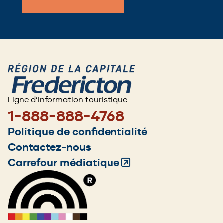
Ligne d’information touristique
1-888-888-4768
Footer
Politique de confidentialité
menu
Contactez-nous
Carrefour médiatique
(Opens
in
a
new