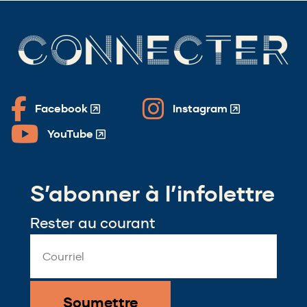
CONNECTER
Facebook
Instagram
(Opens
(Opens
in
in
YouTube
(Opens
a
a
in
new
new
a
window)
window)
S’abonner à l’infolettre
new
window)
Rester au courant
Email
Address
*