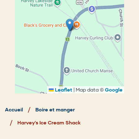
Leaflet
|
Map data ©
Google
Fil
d'Ariane
Accueil
Boire et manger
Harvey's Ice Cream Shack