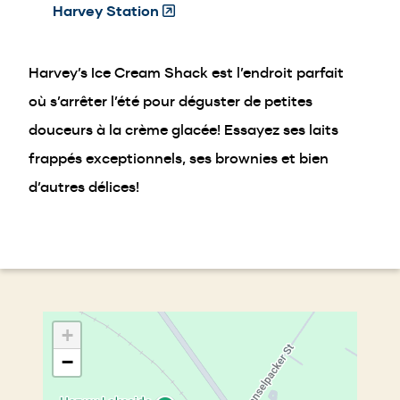
Harvey Station
(Opens
in
a
Harvey’s Ice Cream Shack est l’endroit parfait
new
window)
où s’arrêter l’été pour déguster de petites
douceurs à la crème glacée! Essayez ses laits
frappés exceptionnels, ses brownies et bien
d’autres délices!
+
−