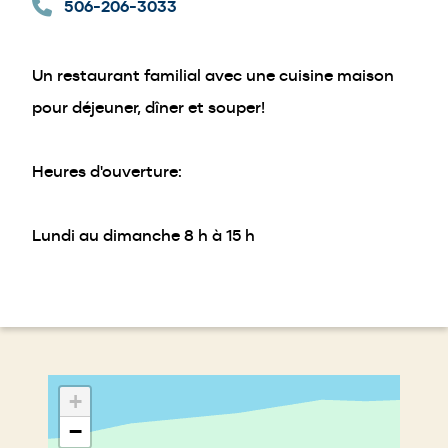
506-206-3033
a
new
window)
Un restaurant familial avec une cuisine maison
pour déjeuner, dîner et souper!
Heures d'ouverture:
Lundi au dimanche 8 h à 15 h
+
−