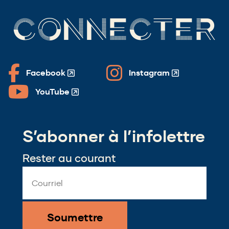
CONNECTER
Facebook
Instagram
(Opens
(Opens
in
in
YouTube
(Opens
a
a
in
new
new
a
window)
window)
S’abonner à l’infolettre
new
window)
Rester au courant
Email
Address
*