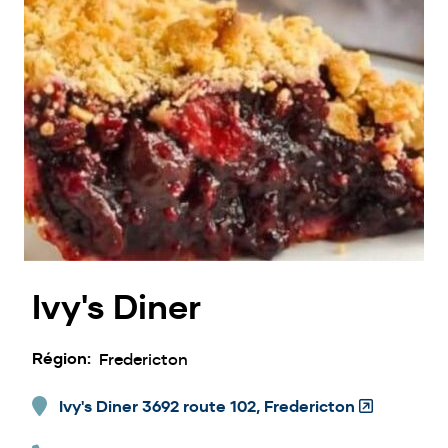
Ivy's Diner
Région
Fredericton
Ivy's Diner 3692 route 102, Fredericton
(Opens
in