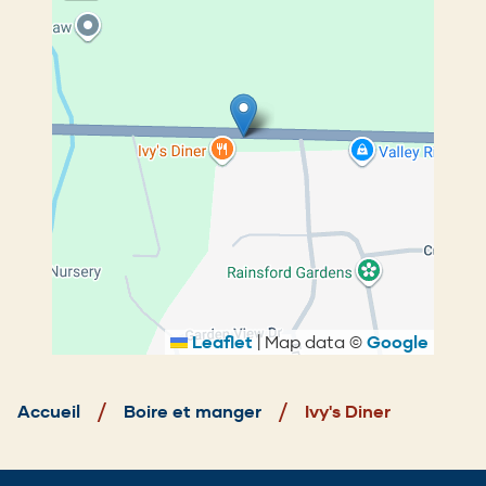
Leaflet
|
Map data ©
Google
Fil
d'Ariane
Accueil
Boire et manger
Ivy's Diner