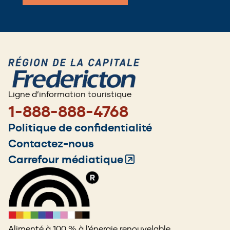
Ligne d’information touristique
1-888-888-4768
Footer
Politique de confidentialité
menu
Contactez-nous
Carrefour médiatique
(Opens
in
a
new
window)
Alimenté à 100 % à l'énergie renouvelable