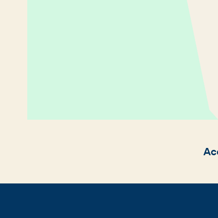
Fil
Ac
d'Ariane