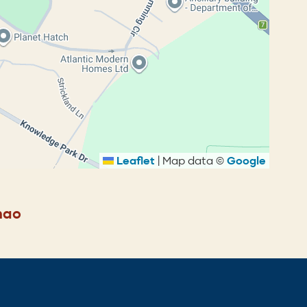
Leaflet
|
Map data ©
Google
nao