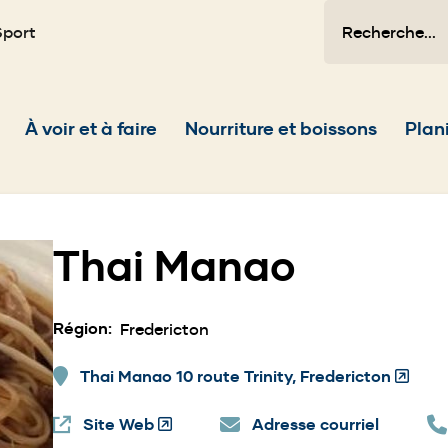
Recherche
Sport
Main
À voir et à faire
Nourriture et boissons
Plani
navigation
Thai Manao
Région
Fredericton
Thai Manao 10 route Trinity, Fredericton
(Opens
in
Site Web
(Opens
Adresse courriel
a