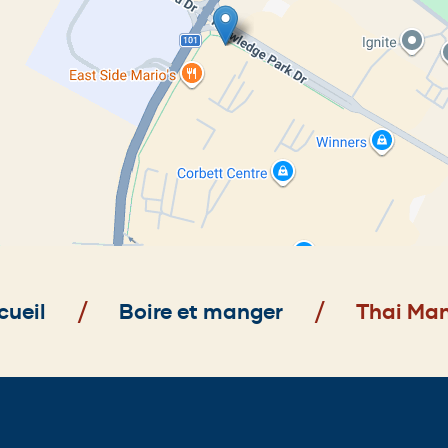
cueil
Boire et manger
Thai Ma