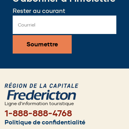
window)
Rester au courant
Email
Address
*
Ligne d’information touristique
1-888-888-4768
Footer
Politique de confidentialité