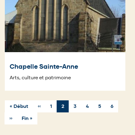
Chapelle Sainte-Anne
Arts, culture et patrimoine
Première
« Début
Page
‹‹
Page
1
Page
2
Page
3
Page
4
Page
5
Page
6
page
précédente
courante
Pagination
Page
››
Dernière
Fin »
suivante
page