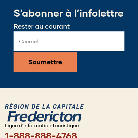
new
new
a
window)
window)
S’abonner à l’infolettre
new
window)
Rester au courant
Email
Address
*
Ligne d’information touristique
1-888-888-4768