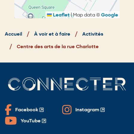
Leaflet
|
Map data ©
Google
Fil
d'Ariane
Accueil
À voir et à faire
Activités
Centre des arts de la rue Charlotte
CONNECTER
Facebook
Instagram
(Opens
(Opens
in
in
YouTube
(Opens
a
a
in