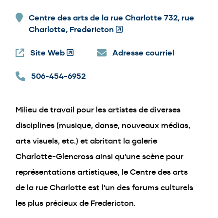
Centre des arts de la rue Charlotte 732, rue
Charlotte, Fredericton
(Opens
in
Site Web
(Opens
Adresse courriel
a
in
new
506-454-6952
a
window)
new
window)
Milieu de travail pour les artistes de diverses
disciplines (musique, danse, nouveaux médias,
arts visuels, etc.) et abritant la galerie
Charlotte-Glencross ainsi qu'une scène pour
représentations artistiques, le Centre des arts
de la rue Charlotte est l'un des forums culturels
les plus précieux de Fredericton.