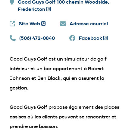
Good Guys Golf 100 chemin Woodside,
Fredericton
(Opens
in
Site Web
(Opens
a
Adresse courriel
in
new
(506) 472-0840
a
window)
Facebook
(Opens
new
in
window)
a
Good Guys Golf est un simulateur de golf
new
window)
intérieur et un bar appartenant à Robert
Johnson et Ben Black, qui en assurent la
gestion.
Good Guys Golf propose également des places
assises où les clients peuvent se rencontrer et
prendre une boisson.