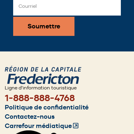
Address
*
Ligne d’information touristique
1-888-888-4768
Footer
Politique de confidentialité
menu
Contactez-nous
Carrefour médiatique
(Opens