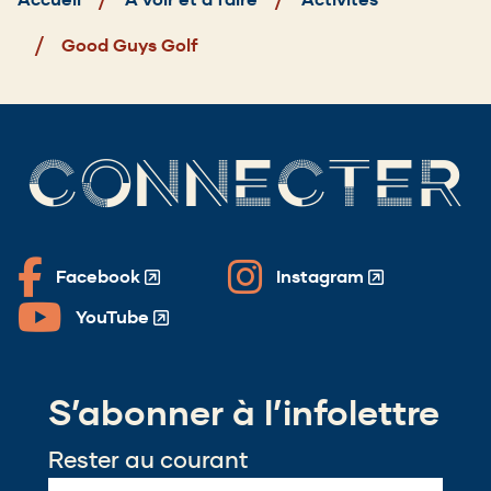
Good Guys Golf
CONNECTER
Facebook
Instagram
(Opens
(Opens
in
in
YouTube
(Opens
a
a
in
new
new
a
window)
window)
S’abonner à l’infolettre
new
window)
Rester au courant
Email