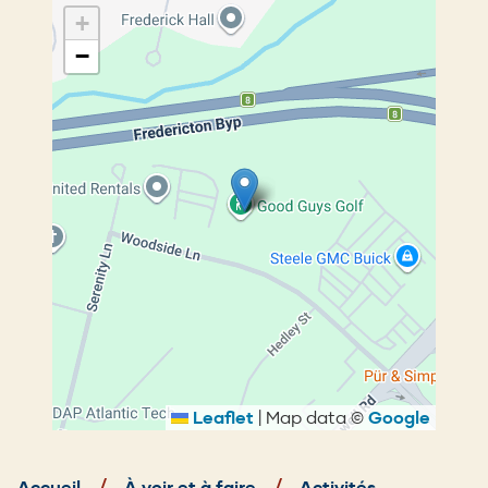
+
−
Leaflet
|
Map data ©
Google
Fil
d'Ariane
Accueil
À voir et à faire
Activités