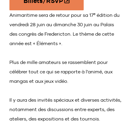
Billets/RSVP
(O
a
p
new
e
Animaritime sera de retour pour sa 17
e
édition du
window)
n
vendredi 28 juin au dimanche 30 juin au Palais
s
des congrès de Fredericton. Le thème de cette
i
année est « Éléments ».
n
a
n
Plus de mille amateurs se rassemblent pour
e
célébrer tout ce qui se rapporte à l’animé, aux
w
mangas et aux jeux vidéo.
w
i
n
Il y aura des invités spéciaux et diverses activités,
d
notamment des discussions entre experts, des
o
ateliers, des expositions et des tournois.
w)