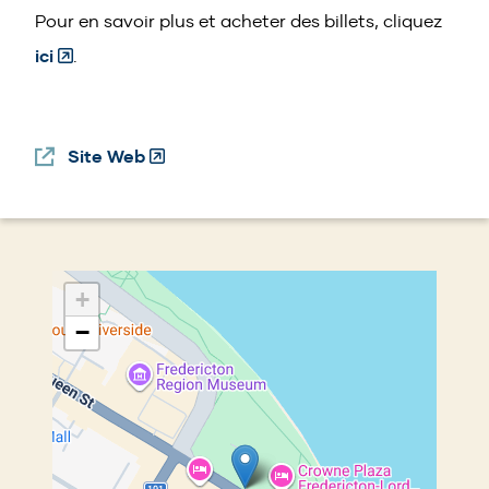
Pour en savoir plus et acheter des billets, cliquez
(Opens
ici
.
in
a
Site Web
(Opens
new
in
window)
a
new
window)
+
−