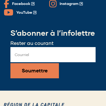
Facebook
Instagram
(Opens
(Opens
in
in
YouTube
(Opens
a
a
in
new
new
a
window)
window)
S’abonner à l’infolettre
new
window)
Rester au courant
Email
Address
*