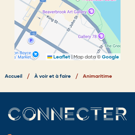
Leaflet
|
Map data ©
Google
Fil
d'Ariane
Accueil
À voir et à faire
Animaritime
CONNECTER