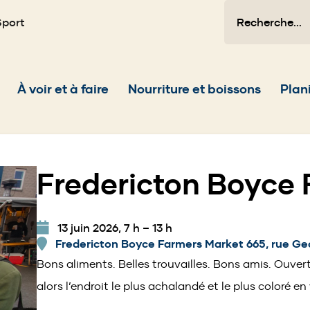
Recherche
Sport
Main
À voir et à faire
Nourriture et boissons
Plani
navigation
Fredericton Boyce
13 juin 2026, 7 h
–
13 h
Fredericton Boyce Farmers Market 665, rue Geo
Bons aliments. Belles trouvailles. Bons amis. Ouver
alors l’endroit le plus achalandé et le plus coloré en v