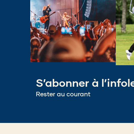
new
new
window)
window
S’abonner à l’infol
Rester au courant