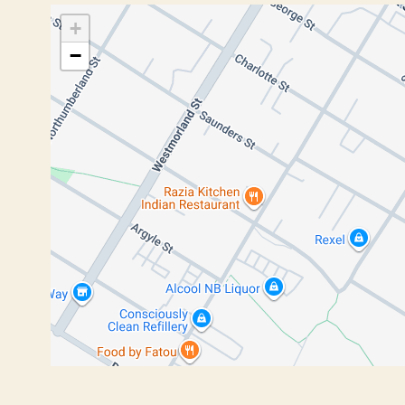
+
−
Fil