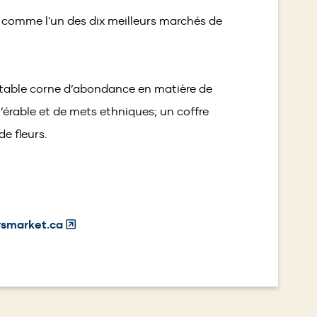
window)
 comme l'un des dix meilleurs marchés de
itable corne d’abondance en matière de
l’érable et de mets ethniques; un coffre
e fleurs.
(Opens
rsmarket.ca
in
a
new
window)