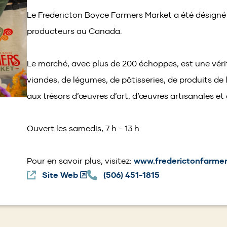
Le Fredericton Boyce Farmers Market a été désigné
producteurs au Canada.
Le marché, avec plus de 200 échoppes, est une vér
viandes, de légumes, de pâtisseries, de produits de 
aux trésors d’œuvres d’art, d’œuvres artisanales et d
Ouvert les samedis, 7 h - 13 h
Pour en savoir plus, visitez:
www.frederictonfarme
Site Web
(Opens
(506) 451-1815
in
a
new
window)