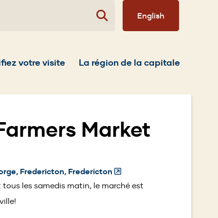
English
fiez votre visite
La région de la capitale
 Farmers Market
rge, Fredericton, Fredericton
(Opens
in
t tous les samedis matin, le marché est
a
ille!
new