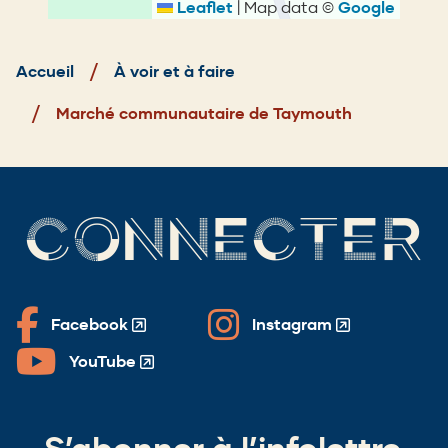
Leaflet
|
Map data ©
Google
Fil
d'Ariane
Accueil
À voir et à faire
Marché communautaire de Taymouth
CONNECTER
Facebook
Instagram
(Opens
(Opens
in
in
YouTube
(Opens
a
a
in
new
new
a
window)
window)
new