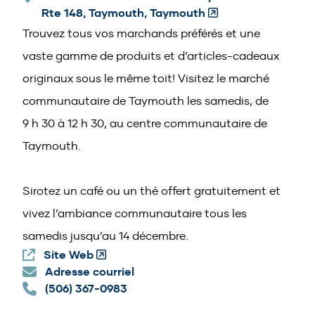
Rte 148, Taymouth, Taymouth
(Opens
in
Trouvez tous vos marchands préférés et une
a
vaste gamme de produits et d’articles-cadeaux
new
originaux sous le même toit! Visitez le marché
window)
communautaire de Taymouth les samedis, de
9 h 30 à 12 h 30, au centre communautaire de
Taymouth.
Sirotez un café ou un thé offert gratuitement et
vivez l’ambiance communautaire tous les
samedis jusqu’au 14 décembre.
Site Web
(Opens
Adresse courriel
in
(506) 367-0983
a
new