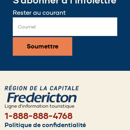
S’abonner à l’infolettre
window)
Rester au courant
Email
Address
*
Ligne d’information touristique
1-888-888-4768
Footer
Politique de confidentialité