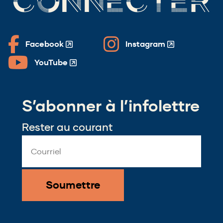
CONNECTER
Facebook
Instagram
(Opens
(Opens
in
in
YouTube
(Opens
a
a
in
new
new
a
window)
window)
S’abonner à l’infolettre
new
window)
Rester au courant
Email
Address
*