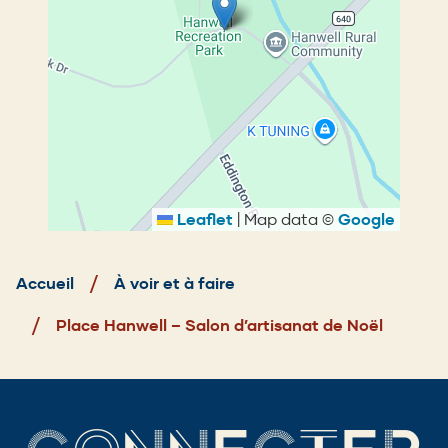
Leaflet
|
Map data ©
Google
Fil
d'Ariane
Accueil
À voir et à faire
Place Hanwell – Salon d’artisanat de Noël