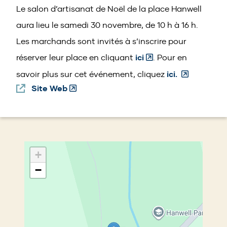
a
Le salon d’artisanat de Noël de la place Hanwell
new
aura lieu le samedi 30 novembre, de 10 h à 16 h.
wind
Les marchands sont invités à s’inscrire pour
(Opens
réserver leur place en cliquant
ici
. Pour en
in
(Opens
savoir plus sur cet événement, cliquez
ici.
Site Web
(Opens
a
in
in
new
a
a
window)
new
new
window)
window)
+
−