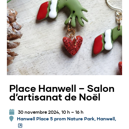
Place Hanwell – Salon
d’artisanat de Noël
30 novembre 2024, 10 h
–
16 h
Hanwell Place 5 prom Nature Park, Hanwell,
(Ope
in