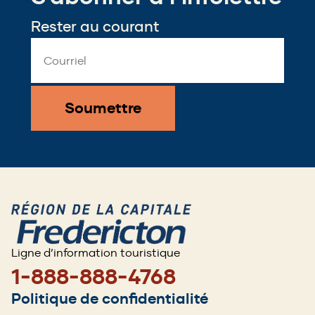
window)
Rester au courant
Email
Address
*
Ligne d’information touristique
1-888-888-4768
Footer
Politique de confidentialité