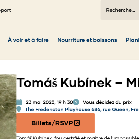
Recherche
Sport
Main
À voir et à faire
Nourriture et boissons
Plani
navigation
Tomáš Kubínek – M
23 mai 2025, 19 h 30
Vous décidez du prix
The Fredericton Playhouse 686, rue Queen, Fre
Billets/RSVP
(O
p
Tomáš Kubínek, fou certifié et maître de l’impossible,