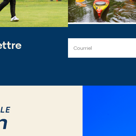
ettre
Email
Address
*