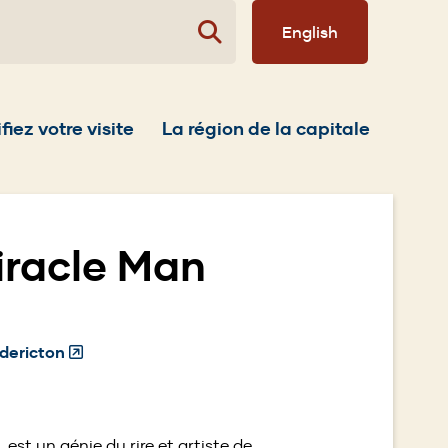
English
fiez votre visite
La région de la capitale
iracle Man
dericton
(Opens
in
a
new
 est un génie du rire et artiste de