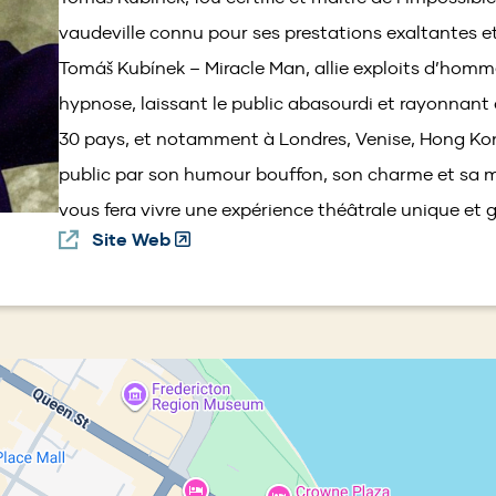
e
n
vaudeville connu pour ses prestations exaltantes e
s
Tomáš Kubínek – Miracle Man, allie exploits d’homme
i
hypnose, laissant le public abasourdi et rayonnant 
n
30 pays, et notamment à Londres, Venise, Hong Kon
a
n
public par son humour bouffon, son charme et sa m
e
vous fera vivre une expérience théâtrale unique et g
w
Site Web
(Opens
w
in
i
a
n
new
d
window)
o
w)