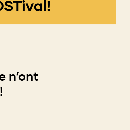
OSTival!
e n’ont
l!