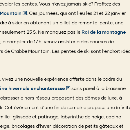
aler les pentes. Vous n’avez jamais skié? Profitez des
(Opens
 Mountain
. Ces journées, qui ont lieu les 21 et 22 janvier,
in
re à skier en obtenant un billet de remonte-pente, une
a
ur seulement 25 $. Ne manquez pas le
Roi de la montagne
new
er, à compter de 17 h, venez assister à des courses de
window)
s de Crabbe Mountain. Les pentes de ski sont l’endroit idéa
 vivez une nouvelle expérience offerte dans le cadre du
(Opens
érie hivernale enchanteresse
sans pareil à la brasserie
in
crobrasserie hors réseau proposant des dômes de luxe, à
a
 Cet événement d’une fin de semaine propose une infinit
new
amille : glissade et patinage, labyrinthe de neige, cabine
window)
ge, bricolages d’hiver, décoration de petits gâteaux et