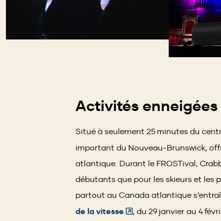
Activités enneigée
Situé à seulement 25 minutes du centr
important du Nouveau-Brunswick, offr
atlantique. Durant le FROSTival, Crab
débutants que pour les skieurs et les
partout au Canada atlantique s’entraî
(Opens
de la vitesse
, du 29 janvier au 4 fé