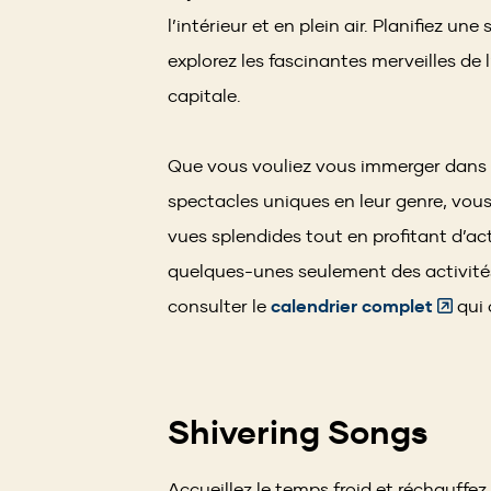
l’intérieur et en plein air. Planifiez un
explorez les fascinantes merveilles de 
capitale.
Que vous vouliez vous immerger dans l
spectacles uniques en leur genre, vous
vues splendides tout en profitant d’acti
quelques-unes seulement des activités
(Open
consulter le
calendrier complet
qui 
in
a
new
Shivering Songs
windo
Accueillez le temps froid et réchauffe