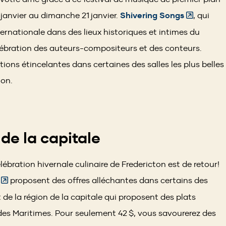
(Opens
7 janvier au dimanche 21 janvier.
Shivering Songs
, qui
in
ernationale dans des lieux historiques et intimes du
a
élébration des auteurs-compositeurs et des conteurs.
new
tions étincelantes dans certaines des salles les plus belles
window)
ton.
e la capitale
ébration hivernale culinaire de Fredericton est de retour!
(Opens
proposent des offres alléchantes dans certains des
in
 de la région de la capitale qui proposent des plats
a
 des Maritimes. Pour seulement 42 $, vous savourerez des