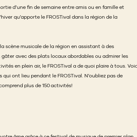
e sortie d’une fin de semaine entre amis ou en famille et
l’hiver qu’apporte le FROSTival dans la région de la
a scène musicale de la région en assistant à des
 gâter avec des plats locaux abordables ou admirer les
vités en plein air, le FROSTival a de quoi plaire à tous. Voic
 qui ont lieu pendant le FROSTival. N’oubliez pas de
s
comprend plus de 150 activités!
w)
z votre âme grâce à ce festival de musique de premier plan