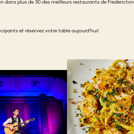
new
in dans plus de 30 des meilleurs restaurants de Fredericton
window)
icipants et réservez votre table aujourd’hui!