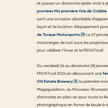
in
et passez un dimanche après-midi à dév
a
journées Ma première fois de Crabbe
new
sont une occasion abordable d’apprend
window)
leçon et la location d’équipement po
(Opens
de Torque Motorsports
! Le 27 janvi
in
motoneiges de nuit sous les projecteur
a
pour célébrer l’hiver et le FROSTival!
new
window)
Du vendredi 26 au dimanche 28 janvier,
FROSTival 2024 en découvrant une
fé
(Opens
OG Estate Brewery
, la première mi
in
Magaguadavic, au Nouveau-Brunswick.
a
d’activités en plein air pour toute la f
new
photographique en forme de boule à nei